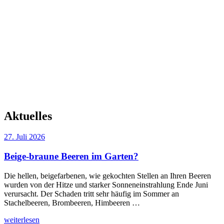
Aktuelles
Veröffentlicht
27. Juli 2026
am
Beige-braune Beeren im Garten?
Die hellen, beigefarbenen, wie gekochten Stellen an Ihren Beeren
wurden von der Hitze und starker Sonneneinstrahlung Ende Juni
verursacht. Der Schaden tritt sehr häufig im Sommer an
Stachelbeeren, Brombeeren, Himbeeren …
„Beige-
weiterlesen