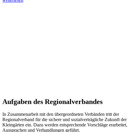
weiterlesen
Sachkunde:
jetzt
zum
Grundkurs
anmelden“
Aufgaben des Regionalverbandes
In Zusammenarbeit mit den übergeordneten Verbänden tritt der
Regionalverband für die sichere und sozialverträgliche Zukunft der
Kleingärten ein. Dazu werden entsprechende Vorschläge erarbeitet,
Aussprachen und Verhandlungen geführt.