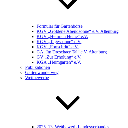
Formular für Gartenbörse
KGV „Goldene Abendsonne“ e.V. Altenburg
KGV „Heinrich Heine“ e.V.
KGV „Tagessonne“ e.V.
KGV „Fortschritt“ e.V.
GA „Im Dreschaer Tal“ e.V. Altenburg
GV „Zur Erholung“ e.V.
KGA „Heimgarten“ e.V.
Publikationen
Gartenwanderweg
Wettbewerbe
2025_13. Wettbewerb Landesverbandes