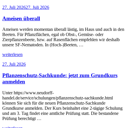
braune
Veröffentlicht
27. Juli 2026
27. Juli 2026
Beeren
am
im
Ameisen überall
Garten?“
Ameisen werden momentan überall lästig, im Haus und auch in den
Beeten. Für Pflanzflächen, egal ob Obst-, Gemüse- oder
Zierpflanzenbeete, bzw. auf Rasenflächen empfehlen wir deshalb
unsere SF-Nematoden. In (Hoch-)Beeten, …
„Ameisen
weiterlesen
überall“
Veröffentlicht
27. Juli 2026
am
Pflanzenschutz-Sachkunde: jetzt zum Grundkurs
anmelden
Unter https://www.neudorff-
handel.de/service/schulungen/pflanzenschutz-sachkunde.html
können Sie sich für die neuen Pflanzenschutz-Sachkunde
Grundkurse anmelden. Der Kurs beinhaltet eine 2-tägige Schulung
und am 3. Tag findet eine amtliche Prüfung statt. Die bestandene
Prüfung berechtigt …
„Pflanzenschutz-