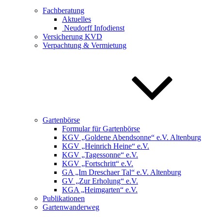
Fachberatung
Aktuelles
Neudorff Infodienst
Versicherung KVD
Verpachtung & Vermietung
Gartenbörse
Formular für Gartenbörse
KGV „Goldene Abendsonne“ e.V. Altenburg
KGV „Heinrich Heine“ e.V.
KGV „Tagessonne“ e.V.
KGV „Fortschritt“ e.V.
GA „Im Dreschaer Tal“ e.V. Altenburg
GV „Zur Erholung“ e.V.
KGA „Heimgarten“ e.V.
Publikationen
Gartenwanderweg