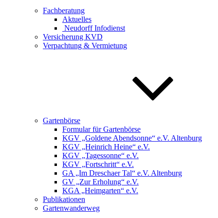
Fachberatung
Aktuelles
Neudorff Infodienst
Versicherung KVD
Verpachtung & Vermietung
Gartenbörse
Formular für Gartenbörse
KGV „Goldene Abendsonne“ e.V. Altenburg
KGV „Heinrich Heine“ e.V.
KGV „Tagessonne“ e.V.
KGV „Fortschritt“ e.V.
GA „Im Dreschaer Tal“ e.V. Altenburg
GV „Zur Erholung“ e.V.
KGA „Heimgarten“ e.V.
Publikationen
Gartenwanderweg