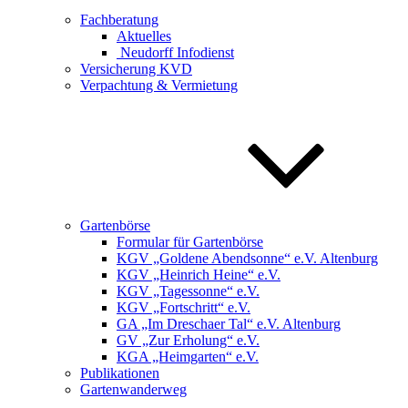
Fachberatung
Aktuelles
Neudorff Infodienst
Versicherung KVD
Verpachtung & Vermietung
Gartenbörse
Formular für Gartenbörse
KGV „Goldene Abendsonne“ e.V. Altenburg
KGV „Heinrich Heine“ e.V.
KGV „Tagessonne“ e.V.
KGV „Fortschritt“ e.V.
GA „Im Dreschaer Tal“ e.V. Altenburg
GV „Zur Erholung“ e.V.
KGA „Heimgarten“ e.V.
Publikationen
Gartenwanderweg