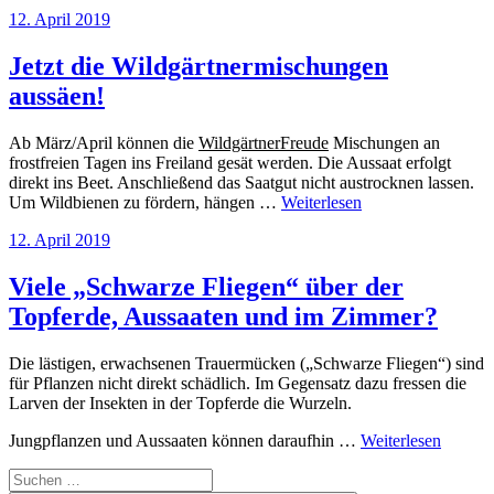
Veröffentlicht
12. April 2019
am
Jetzt die Wildgärtnermischungen
aussäen!
Ab März/April können die
WildgärtnerFreude
Mischungen an
frostfreien Tagen ins Freiland gesät werden. Die Aussaat erfolgt
direkt ins Beet. Anschließend das Saatgut nicht austrocknen lassen.
Um Wildbienen zu fördern, hängen …
Weiterlesen
Veröffentlicht
12. April 2019
am
Viele „Schwarze Fliegen“ über der
Topferde, Aussaaten und im Zimmer?
Die lästigen, erwachsenen Trauermücken („Schwarze Fliegen“) sind
für Pflanzen nicht direkt schädlich. Im Gegensatz dazu fressen die
Larven der Insekten in der Topferde die Wurzeln.
Jungpflanzen und Aussaaten können daraufhin …
Weiterlesen
Suchen