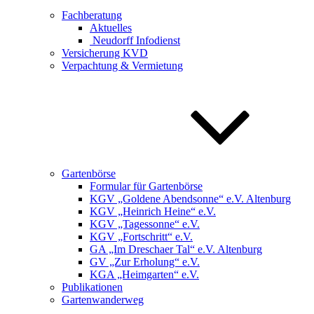
Fachberatung
Aktuelles
Neudorff Infodienst
Versicherung KVD
Verpachtung & Vermietung
Gartenbörse
Formular für Gartenbörse
KGV „Goldene Abendsonne“ e.V. Altenburg
KGV „Heinrich Heine“ e.V.
KGV „Tagessonne“ e.V.
KGV „Fortschritt“ e.V.
GA „Im Dreschaer Tal“ e.V. Altenburg
GV „Zur Erholung“ e.V.
KGA „Heimgarten“ e.V.
Publikationen
Gartenwanderweg