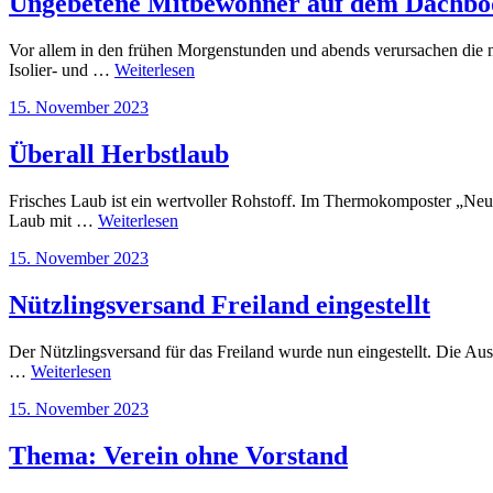
Ungebetene Mitbewohner auf dem Dachbo
Vor allem in den frühen Morgenstunden und abends verursachen die n
Isolier- und …
Weiterlesen
Veröffentlicht
15. November 2023
am
Überall Herbstlaub
Frisches Laub ist ein wertvoller Rohstoff. Im Thermokomposter „Ne
Laub mit …
Weiterlesen
Veröffentlicht
15. November 2023
am
Nützlingsversand Freiland eingestellt
Der Nützlingsversand für das Freiland wurde nun eingestellt. Die Aus
…
Weiterlesen
Veröffentlicht
15. November 2023
am
Thema: Verein ohne Vorstand