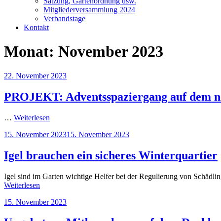
Satzung, Gartenordnung usw.
Mitgliederversammlung 2024
Verbandstage
Kontakt
Monat:
November 2023
Veröffentlicht
22. November 2023
am
PROJEKT: Adventsspaziergang auf dem n
…
Weiterlesen
Veröffentlicht
15. November 2023
15. November 2023
am
Igel brauchen ein sicheres Winterquartier
Igel sind im Garten wichtige Helfer bei der Regulierung von Schädli
Weiterlesen
Veröffentlicht
15. November 2023
am