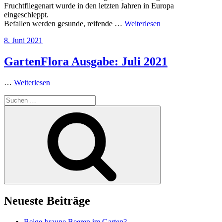
Fruchtfliegenart wurde in den letzten Jahren in Europa
eingeschleppt.
Befallen werden gesunde, reifende …
Weiterlesen
Veröffentlicht
8. Juni 2021
am
GartenFlora Ausgabe: Juli 2021
…
Weiterlesen
Suchen
nach:
Suchen
Neueste Beiträge
Beige-braune Beeren im Garten?