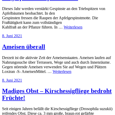
Dieses Jahr werden verstärkt Gespinste an den Triebspitzen von
Apfelbäumen beobachtet. In den
Gespinsten fressen die Raupen der Apfelgespinstmotte. Die
Fraßtätigkeit kann zum vollständigen
Kahlfraß an der Pflanze führen. In …
Weiterlesen
Veröffentlicht
8. Juni 2021
am
Ameisen überall
Derzeit ist die aktivste Zeit der Ameisenstaaten. Ameisen laufen auf
Nahrungssuche über Terrassen, Wege und auch durch Innenräume.
Gegen störende Ameisen verwenden Sie auf Wegen und Plätzen
Loxiran -S- AmeisenMittel. …
Weiterlesen
Veröffentlicht
8. Juni 2021
am
Madiges Obst – Kirschessigfliege bedroht
Früchte!
Seit einigen Jahren befällt die Kirschessigfliege (Drosophila suzukii)
reifendes Obst. Diese ca. 3 mm große, braun-rot gefärbte