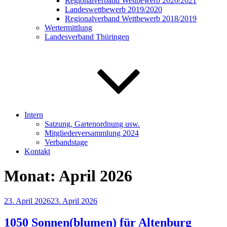
Regionalverband Wettbewerb 2020/2021
Landeswettbewerb 2019/2020
Regionalverband Wettbewerb 2018/2019
Wertermittlung
Landesverband Thüringen
Intern
Satzung, Gartenordnung usw.
Mitgliederversammlung 2024
Verbandstage
Kontakt
Monat:
April 2026
Veröffentlicht
23. April 2026
23. April 2026
am
1050 Sonnen(blumen) für Altenburg