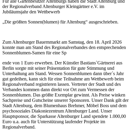
Für alle Gartenbesitzer Altenburgs haben die Stadt Altenburg und
der Regionalverband Altenburger Kleingärtner e.V. im
Jubiläumsjahr den Wettbewerb
„Die grö
ßten Sonnen(blumen) für Altenburg“ ausgeschrieben.
Zum Altenburger Bauernmarkt am Samstag, den 18. April 2026
konnte man am Stand des Regionalverbandes den entsprechenden
Sonnenblumen-Samen für eine Sp
ende von 1 Euro erwerben. Der Künstler Bastians`Gärtnerei aus
Berlin sorgte mit seiner Präsentation für gute Stimmung und
Unterhaltung am Stand. Wessen Sonnenblumen dann über´s Jahr
gut gedeihen, kann sich für eine Teilnahme am Wettbewerb beim
Regionalverband registrieren lassen. Vertreter der Stadt und des
Verbandes kommen dann direkt vor Ort zum Vermessen der
Sonnenblumen. Das größte Exemplar gewinnt. Als Preise winken
Sachpreise und Gutscheine unserer Sponsoren. Unser Dank gilt der
Stadt Altenburg, dem Blumenhaus Brehmer, Möbel Boss und dem
psychosoziales Diakoniezentrum Altenburger Land. Unser
Hauptsponsor, die Sparkasse Altenburger Land spendete 1.000,00
Euro u.a. auch für Unterstützung laufender Projekte im
Regionalverband.