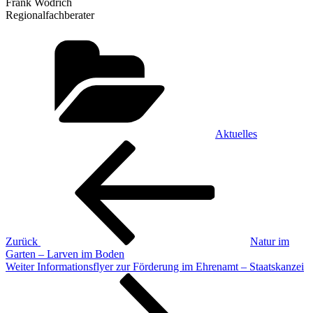
Frank Wodrich
Regionalfachberater
Kategorien
Aktuelles
Beitragsnavigation
Vorheriger
Beitrag
Zurück
Natur im
Garten – Larven im Boden
Nächster
Weiter
Informationsflyer zur Förderung im Ehrenamt – Staatskanzei
Beitrag