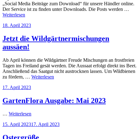
„Social Media Beiträge zum Download“ für unsere Händler online.
Der Service ist zu finden unter Downloads. Die Posts werden …
Weiterlesen
Veröffentlicht
18. April 2023
am
Jetzt die Wildgärtnermischungen
aussäen!
Ab April können die Wildgärtner Freude Mischungen an frostfreien
Tagen ins Freiland gesät werden. Die Aussaat erfolgt direkt ins Beet.
Anschließend das Saatgut nicht austrocknen lassen. Um Wildbienen
zu fördern, …
Weiterlesen
Veröffentlicht
17. April 2023
am
GartenFlora Ausgabe: Mai 2023
…
Weiterlesen
Veröffentlicht
15. April 2023
17. April 2023
am
Ostergrüße