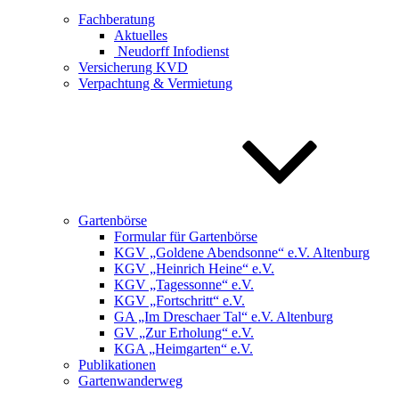
Fachberatung
Aktuelles
Neudorff Infodienst
Versicherung KVD
Verpachtung & Vermietung
Gartenbörse
Formular für Gartenbörse
KGV „Goldene Abendsonne“ e.V. Altenburg
KGV „Heinrich Heine“ e.V.
KGV „Tagessonne“ e.V.
KGV „Fortschritt“ e.V.
GA „Im Dreschaer Tal“ e.V. Altenburg
GV „Zur Erholung“ e.V.
KGA „Heimgarten“ e.V.
Publikationen
Gartenwanderweg