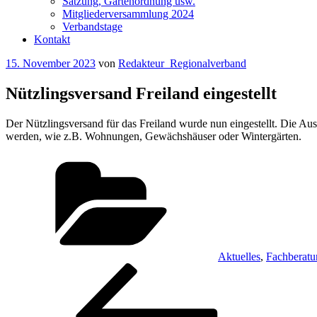
Satzung, Gartenordnung usw.
Mitgliederversammlung 2024
Verbandstage
Kontakt
Veröffentlicht
15. November 2023
von
Redakteur_Regionalverband
am
Nützlingsversand Freiland eingestellt
Der Nützlingsversand für das Freiland wurde nun eingestellt. Die Aus
werden, wie z.B. Wohnungen, Gewächshäuser oder Wintergärten.
Kategorien
Aktuelles
,
Fachberatu
Beitragsnavigation
Vorheriger
Beitrag