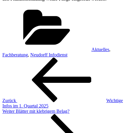
Kategorien
Aktuelles
,
Fachberatung
,
Neudorff Infodienst
Beitragsnavigation
Vorheriger
Beitrag
Zurück
Wichtige
Infos im 1. Quartal 2025
Nächster
Weiter
Blätter mit klebrigem Belag?
Beitrag