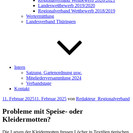
Regionalverband Wettbewerb 2020/2021
Landeswettbewerb 2019/2020
Regionalverband Wettbewerb 2018/2019
Wertermittlung
Landesverband Thüringen
Intern
Satzung, Gartenordnung usw.
Mitgliederversammlung 2024
Verbandstage
Kontakt
Veröffentlicht
11. Februar 2025
11. Februar 2025
von
Redakteur_Regionalverband
am
Probleme mit Speise- oder
Kleidermotten?
Die Larven der Kleidermotten fressen Löcher in Textilien tierischen