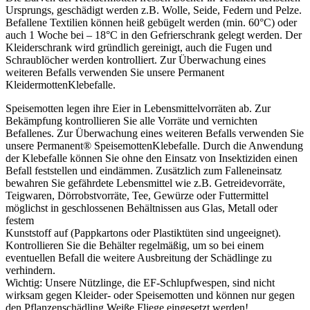
Ursprungs, geschädigt werden z.B. Wolle, Seide, Federn und Pelze.
Befallene Textilien können heiß gebügelt werden (min. 60°C) oder
auch 1 Woche bei – 18°C in den Gefrierschrank gelegt werden. Der
Kleiderschrank wird gründlich gereinigt, auch die Fugen und
Schraublöcher werden kontrolliert. Zur Überwachung eines
weiteren Befalls verwenden Sie unsere Permanent
KleidermottenKlebefalle.
Speisemotten legen ihre Eier in Lebensmittelvorräten ab. Zur
Bekämpfung kontrollieren Sie alle Vorräte und vernichten
Befallenes. Zur Überwachung eines weiteren Befalls verwenden Sie
unsere Permanent® SpeisemottenKlebefalle. Durch die Anwendung
der Klebefalle können Sie ohne den Einsatz von Insektiziden einen
Befall feststellen und eindämmen. Zusätzlich zum Falleneinsatz
bewahren Sie gefährdete Lebensmittel wie z.B. Getreidevorräte,
Teigwaren, Dörrobstvorräte, Tee, Gewürze oder Futtermittel
möglichst in geschlossenen Behältnissen aus Glas, Metall oder
festem
Kunststoff auf (Pappkartons oder Plastiktüten sind ungeeignet).
Kontrollieren Sie die Behälter regelmäßig, um so bei einem
eventuellen Befall die weitere Ausbreitung der Schädlinge zu
verhindern.
Wichtig: Unsere Nützlinge, die EF-Schlupfwespen, sind nicht
wirksam gegen Kleider- oder Speisemotten und können nur gegen
den Pflanzenschädling Weiße Fliege eingesetzt werden!