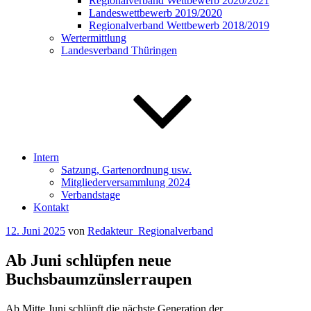
Regionalverband Wettbewerb 2020/2021
Landeswettbewerb 2019/2020
Regionalverband Wettbewerb 2018/2019
Wertermittlung
Landesverband Thüringen
Intern
Satzung, Gartenordnung usw.
Mitgliederversammlung 2024
Verbandstage
Kontakt
Veröffentlicht
12. Juni 2025
von
Redakteur_Regionalverband
am
Ab Juni schlüpfen neue
Buchsbaumzünslerraupen
Ab Mitte Juni schlüpft die nächste Generation der