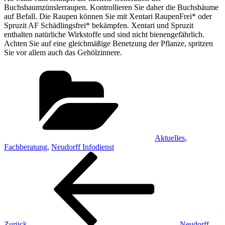
Buchsbaumzünslerraupen. Kontrollieren Sie daher die Buchsbäume
auf Befall. Die Raupen können Sie mit Xentari RaupenFrei* oder
Spruzit AF Schädlingsfrei* bekämpfen. Xentari und Spruzit
enthalten natürliche Wirkstoffe und sind nicht bienengefährlich.
Achten Sie auf eine gleichmäßige Benetzung der Pflanze, spritzen
Sie vor allem auch das Gehölzinnere.
Kategorien
Aktuelles
,
Fachberatung
,
Neudorff Infodienst
Beitragsnavigation
Vorheriger
Beitrag
Zurück
Neudorff