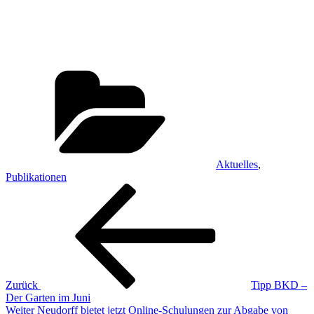
Kategorien
Aktuelles
,
Publikationen
Beitragsnavigation
Vorheriger
Beitrag
Zurück
Tipp BKD –
Der Garten im Juni
Nächster
Weiter
Neudorff bietet jetzt Online-Schulungen zur Abgabe von