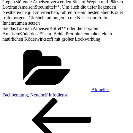
Gegen störende Ameisen verwenden Sie auf Wegen und Plätzen
Loxiran AmeisenStreumittel**. Um auch die tiefer liegenden
Nestbereiche gut zu erreichen, führen Sie am besten abends oder
früh morgens Gießbehandlungen in die Nester durch. In
Innenräumen setzen
Sie das Loxiran AmeisenBuffet** oder die Loxiran
AmeisenKöderdose** ein. Beide Produkte enthalten einen
natürlichen Köderwirkstoff mit großer Lockwirkung.
Kategorien
Aktuelles
,
Fachberatung
,
Neudorff Infodienst
Beitragsnavigation
Vorheriger
Beitrag