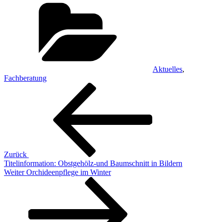
Kategorien
Aktuelles
,
Fachberatung
Beitragsnavigation
Vorheriger
Beitrag
Zurück
Titelinformation: Obstgehölz-und Baumschnitt in Bildern
Nächster
Weiter
Orchideenpflege im Winter
Beitrag