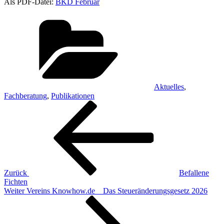
Als PDF-Datei:
BKD Februar
Kategorien
Aktuelles
,
Fachberatung
,
Publikationen
Beitragsnavigation
Vorheriger
Beitrag
Zurück
Befallene
Fichten
Nächster
Weiter
Vereins Knowhow.de _ Das Steueränderungsgesetz 2026
Beitrag