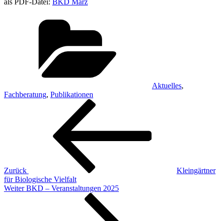
als PDF-Datei:
BKD März
Kategorien
Aktuelles
,
Fachberatung
,
Publikationen
Beitragsnavigation
Vorheriger
Beitrag
Zurück
Kleingärtner
für Biologische Vielfalt
Nächster
Weiter
BKD – Veranstaltungen 2025
Beitrag