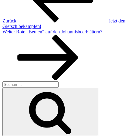
Zurück
Jetzt den
Giersch bekämpfen!
Nächster
Weiter
Rote „Beulen“ auf den Johannisbeerblättern?
Beitrag
Suchen
nach:
Suchen