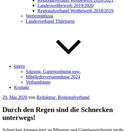
Regionalverband Wettbewerb 2020/2021
Landeswettbewerb 2019/2020
Regionalverband Wettbewerb 2018/2019
Wertermittlung
Landesverband Thüringen
Intern
Satzung, Gartenordnung usw.
Mitgliederversammlung 2024
Verbandstage
Kontakt
Veröffentlicht
29. Mai 2020
von
Redakteur_Regionalverband
am
Durch den Regen sind die Schnecken
unterwegs!
Schnecken können jetzt an Pflanzen und Gemüsesetzlingen große