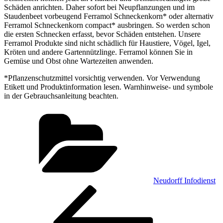
Schäden anrichten. Daher sofort bei Neupflanzungen und im
Staudenbeet vorbeugend Ferramol Schneckenkorn* oder alternativ
Ferramol Schneckenkorn compact* ausbringen. So werden schon
die ersten Schnecken erfasst, bevor Schäden entstehen. Unsere
Ferramol Produkte sind nicht schädlich für Haustiere, Vögel, Igel,
Kröten und andere Gartennützlinge. Ferramol können Sie in
Gemüse und Obst ohne Wartezeiten anwenden.
*Pflanzenschutzmittel vorsichtig verwenden. Vor Verwendung
Etikett und Produktinformation lesen. Warnhinweise- und symbole
in der Gebrauchsanleitung beachten.
Kategorien
Neudorff Infodienst
Beitragsnavigation
Vorheriger
Beitrag