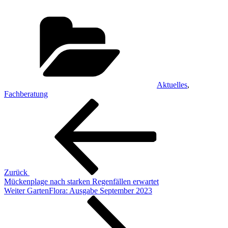
Kategorien
Aktuelles
,
Fachberatung
Beitragsnavigation
Vorheriger
Beitrag
Zurück
Mückenplage nach starken Regenfällen erwartet
Nächster
Weiter
GartenFlora: Ausgabe September 2023
Beitrag