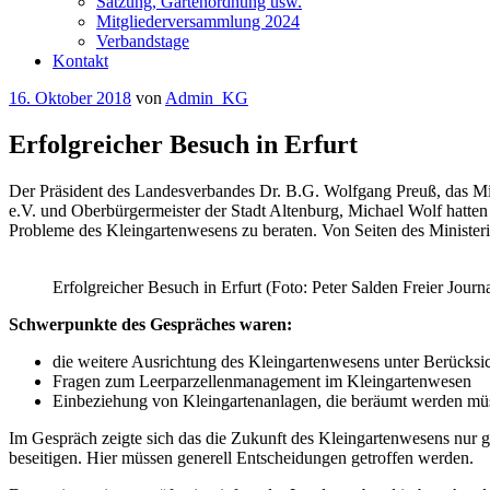
Satzung, Gartenordnung usw.
Mitgliederversammlung 2024
Verbandstage
Kontakt
Veröffentlicht
16. Oktober 2018
von
Admin_KG
am
Erfolgreicher Besuch in Erfurt
Der Präsident des Landesverbandes Dr. B.G. Wolfgang Preuß, das Mi
e.V. und Oberbürgermeister der Stadt Altenburg, Michael Wolf hatten 
Probleme des Kleingartenwesens zu beraten. Von Seiten des Ministeri
Erfolgreicher Besuch in Erfurt (Foto: Peter Salden Freier Journa
Schwerpunkte des Gespräches waren:
die weitere Ausrichtung des Kleingartenwesens unter Berücks
Fragen zum Leerparzellenmanagement im Kleingartenwesen
Einbeziehung von Kleingartenanlagen, die beräumt werden mü
Im Gespräch zeigte sich das die Zukunft des Kleingartenwesens nur g
beseitigen. Hier müssen generell Entscheidungen getroffen werden.