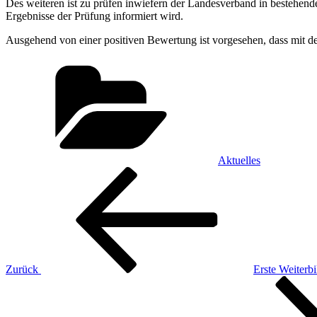
Des weiteren ist zu prüfen inwiefern der Landesverband in bestehend
Ergebnisse der Prüfung informiert wird.
Ausgehend von einer positiven Bewertung ist vorgesehen, dass mit d
Kategorien
Aktuelles
Beitragsnavigation
Vorheriger
Beitrag
Zurück
Erste Weiterb
Nächster
Beitrag