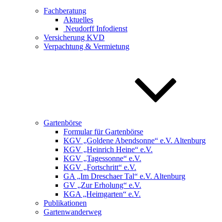
Fachberatung
Aktuelles
Neudorff Infodienst
Versicherung KVD
Verpachtung & Vermietung
Gartenbörse
Formular für Gartenbörse
KGV „Goldene Abendsonne“ e.V. Altenburg
KGV „Heinrich Heine“ e.V.
KGV „Tagessonne“ e.V.
KGV „Fortschritt“ e.V.
GA „Im Dreschaer Tal“ e.V. Altenburg
GV „Zur Erholung“ e.V.
KGA „Heimgarten“ e.V.
Publikationen
Gartenwanderweg