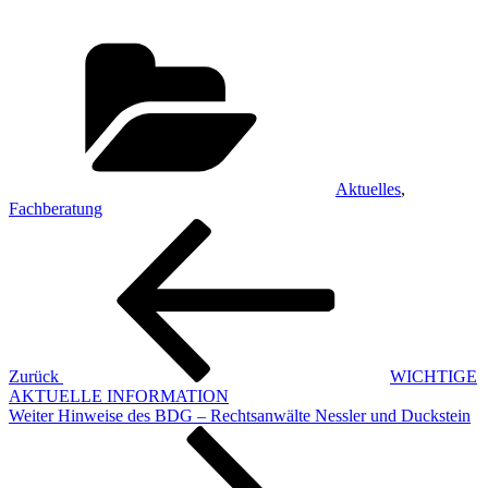
Kategorien
Aktuelles
,
Fachberatung
Beitragsnavigation
Vorheriger
Beitrag
Zurück
WICHTIGE
AKTUELLE INFORMATION
Nächster
Weiter
Hinweise des BDG – Rechtsanwälte Nessler und Duckstein
Beitrag