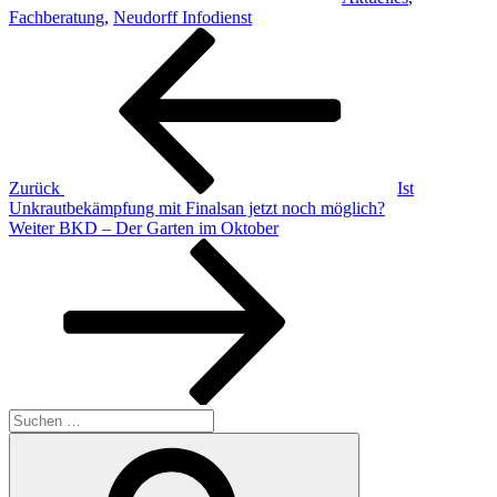
Fachberatung
,
Neudorff Infodienst
Beitragsnavigation
Vorheriger
Beitrag
Zurück
Ist
Unkrautbekämpfung mit Finalsan jetzt noch möglich?
Nächster
Weiter
BKD – Der Garten im Oktober
Beitrag
Suchen
nach:
Suchen