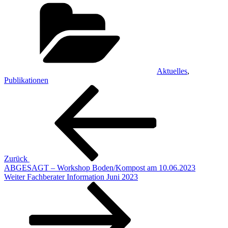
Kategorien
Aktuelles
,
Publikationen
Beitragsnavigation
Vorheriger
Beitrag
Zurück
ABGESAGT – Workshop Boden/Kompost am 10.06.2023
Nächster
Weiter
Fachberater Information Juni 2023
Beitrag