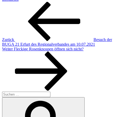
Beitragsnavigation
Vorheriger
Beitrag
Zurück
Besuch der
BUGA 21 Erfurt des Regionalverbandes am 10.07.2021
Nächster
Weiter
Fleckige Rosenknospen öffnen sich nicht?
Beitrag
Suchen
nach:
Suchen