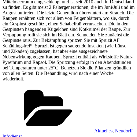
Mittelmeerraum eingeschleppt und ist seit 2010 auch in Deutschland
zu finden. Es gibt meist 2 Faltergenerationen, die im Juni/Juli und im
August auftreten. Die letzte Generation überwintert am Strauch. Die
Raupen ernähren sich vor allem von Feigenblättern, wo sie, durch
ein Gespinst geschützt, einen Schabefraß verursachen. Die in den
Gespinsten hängenden Kügelchen sind Kotkrümel der Raupe. Zur
Verpuppung rollt sie sich im Blatt ein. Schneiden Sie zunächst die
Gespinste raus. Zur Bekämpfung spritzen Sie mit Spruzit AF
Schädlingsfrei*. Spruzit ist gegen saugende Insekten (wie Läuse
und Zikaden) zugelassen, hat aber eine ausgezeichnete
Nebenwirkung gegen Raupen. Spruzit enthält als Wirkstoffe Natur-
Pyrethrum und Rapsöl. Die Spritzung erfolgt in den Abendstunden
bei Temperaturen unter 25°C. Benetzen Sie die Pflanzen gründlich
von allen Seiten. Die Behandlung wird nach einer Woche
wiederholt.
Kategorien
Aktuelles
,
Neudorff
Infodienst