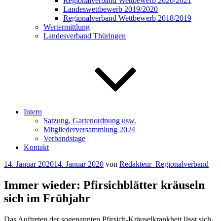
Regionalverband Wettbewerb 2020/2021
Landeswettbewerb 2019/2020
Regionalverband Wettbewerb 2018/2019
Wertermittlung
Landesverband Thüringen
Intern
Satzung, Gartenordnung usw.
Mitgliederversammlung 2024
Verbandstage
Kontakt
Veröffentlicht
14. Januar 2020
14. Januar 2020
von
Redakteur_Regionalverband
am
Immer wieder: Pfirsichblätter kräuseln
sich im Frühjahr
Das Auftreten der sogenannten Pfirsich-Kräuselkrankheit lässt sich