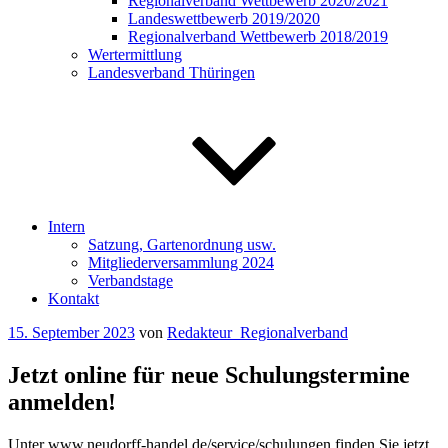
Regionalverband Wettbewerb 2020/2021
Landeswettbewerb 2019/2020
Regionalverband Wettbewerb 2018/2019
Wertermittlung
Landesverband Thüringen
Intern
Satzung, Gartenordnung usw.
Mitgliederversammlung 2024
Verbandstage
Kontakt
Veröffentlicht
15. September 2023
von
Redakteur_Regionalverband
am
Jetzt online für neue Schulungstermine
anmelden!
Unter www.neudorff-handel.de/service/schulungen finden Sie jetzt