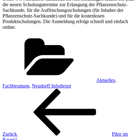
die neuen Schulungstermine zur Erlangung der Pflanzenschutz-
Sachkunde, für die Auffrischungsschulungen (für Inhaber der
Pflanzenschutz-Sachkunde) und für die kostenlosen
Produktschulungen. Die Anmeldung erfolgt schnell und einfach
online.
Kategorien
Aktuelles
,
Fachberatung
,
Neudorff Infodienst
Beitragsnavigation
Vorheriger
Beitrag
Zurück
Pilze im
Rasen?