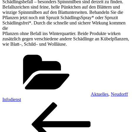
Schädlingsb
efall
–
besonders Spinnmilben sind
derzeit zu finden.
Befallszeichen sind feine, helle Pünktchen auf den Blättern und
winzige
Spinnmilben auf den Blattunterseiten. Behandeln Sie die
Pflanzen jetzt noch mit
Spruzit
SchädlingsSpray
*
oder
Spruzit
Schädlingsfrei
*.
Durch die schnelle und sichere Wirkung kommen
die
Pflanzen ohne Befall ins Winterquartier. Beide
Produkte wirken
zusätzlich gegen verschiedene
andere Schädlinge an Kübelpflanzen,
wie Blatt
–
, Schild
–
und Wollläuse.
Kategorien
Aktuelles
,
Neudorff
Infodienst
Beitragsnavigation
Vorheriger
Beitrag