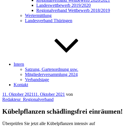
Regionalverband Wettbewerb 2020/2021
Landeswettbewerb 2019/2020
Regionalverband Wettbewerb 2018/2019
Wertermittlung
Landesverband Thüringen
Intern
Satzung, Gartenordnung usw.
Mitgliederversammlung 2024
Verbandstage
Kontakt
Veröffentlicht
11. Oktober 2021
11. Oktober 2021
von
am
Redakteur_Regionalverband
Kübelpflanzen schädlingsfrei einräumen!
Ü
berprüfen Sie jetzt alle Kübelpflanzen intensiv auf