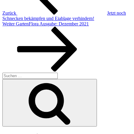
Zurück
Jetzt noch
Schnecken bekämpfen und Eiablage verhindern!
Nächster
Weiter
GartenFlora Ausgabe: Dezember 2021
Beitrag
Suchen
nach:
Suchen