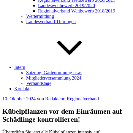
Regionalverband Wettbewerb 2020/2021
Landeswettbewerb 2019/2020
Regionalverband Wettbewerb 2018/2019
Wertermittlung
Landesverband Thüringen
Intern
Satzung, Gartenordnung usw.
Mitgliederversammlung 2024
Verbandstage
Kontakt
Veröffentlicht
10. Oktober 2024
von
Redakteur_Regionalverband
am
Kübelpflanzen vor dem Einräumen auf
Schädlinge kontrollieren!
Überprüfen Sie jetzt alle Kübelpflanzen intensiv auf