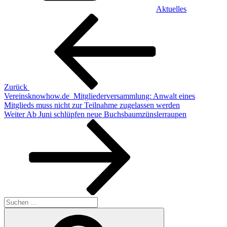
Aktuelles
Beitragsnavigation
Vorheriger
Beitrag
Zurück
Vereinsknowhow.de_Mitgliederversammlung: Anwalt eines
Mitglieds muss nicht zur Teilnahme zugelassen werden
Nächster
Weiter
Ab Juni schlüpfen neue Buchsbaumzünslerraupen
Beitrag
Suchen
nach:
Suchen