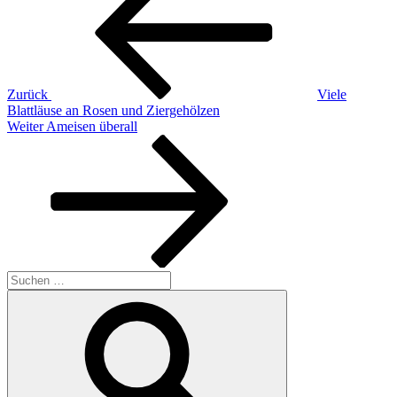
Zurück
Viele
Blattläuse an Rosen und Ziergehölzen
Nächster
Weiter
Ameisen überall
Beitrag
Suchen
nach:
Suchen