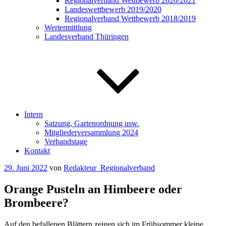
Regionalverband Wettbewerb 2020/2021
Landeswettbewerb 2019/2020
Regionalverband Wettbewerb 2018/2019
Wertermittlung
Landesverband Thüringen
Intern
Satzung, Gartenordnung usw.
Mitgliederversammlung 2024
Verbandstage
Kontakt
Veröffentlicht
29. Juni 2022
von
Redakteur_Regionalverband
am
Orange Pusteln an Himbeere oder
Brombeere?
Auf den befallenen Blättern zeigen sich im Frühsommer kleine