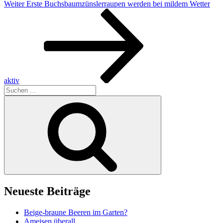
Nächster
Weiter
Erste Buchsbaumzünslerraupen werden bei mildem Wetter
Beitrag
aktiv
Suchen
nach:
Suchen
Neueste Beiträge
Beige-braune Beeren im Garten?
Ameisen überall