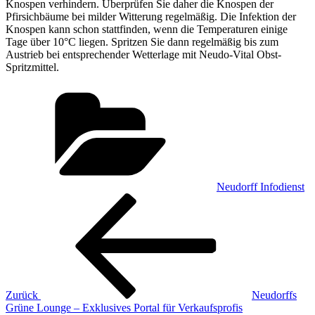
Knospen verhindern. Überprüfen Sie daher die Knospen der
Pfirsichbäume bei milder Witterung regelmäßig. Die Infektion der
Knospen kann schon stattfinden, wenn die Temperaturen einige
Tage über 10°C liegen. Spritzen Sie dann regelmäßig bis zum
Austrieb bei entsprechender Wetterlage mit Neudo-Vital Obst-
Spritzmittel.
Kategorien
Neudorff Infodienst
Beitragsnavigation
Vorheriger
Beitrag
Zurück
Neudorffs
Grüne Lounge – Exklusives Portal für Verkaufsprofis