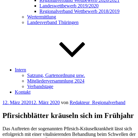
Regionalverband Wettbewerb 2020/2021
Landeswettbewerb 2019/2020
Regionalverband Wettbewerb 2018/2019
Wertermittlung
Landesverband Thüringen
Intern
Satzung, Gartenordnung usw.
Mitgliederversammlung 2024
Verbandstage
Kontakt
Veröffentlicht
12. März 2020
12. März 2020
von
Redakteur_Regionalverband
am
Pfirsichblätter kräuseln sich im Frühjahr
Das Auftreten der sogenannten Pfirsich-Kräuselkrankheit lässt sich
erfolgreich mit einer vitalisierenden Behandlung beim Schwellen der