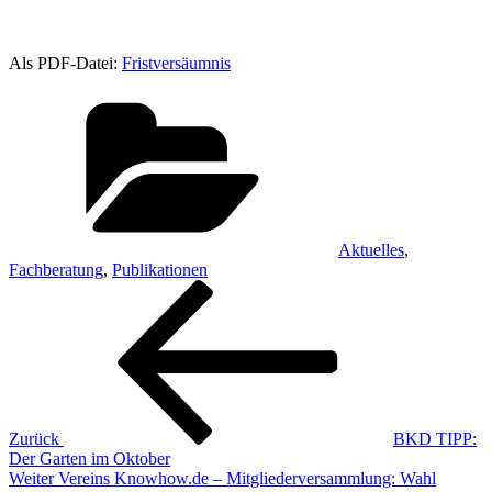
Als PDF-Datei:
Fristversäumnis
Kategorien
Aktuelles
,
Fachberatung
,
Publikationen
Beitragsnavigation
Vorheriger
Beitrag
Zurück
BKD TIPP:
Der Garten im Oktober
Nächster
Weiter
Vereins Knowhow.de – Mitgliederversammlung: Wahl