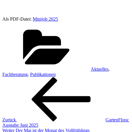
Als PDF-Datei:
Minijob 2025
Kategorien
Aktuelles
,
Fachberatung
,
Publikationen
Beitragsnavigation
Vorheriger
Beitrag
Zurück
GartenFlora:
Ausgabe Juni 2025
Nächster
Weiter
Der Mai ist der Monat des Vollfrühlings