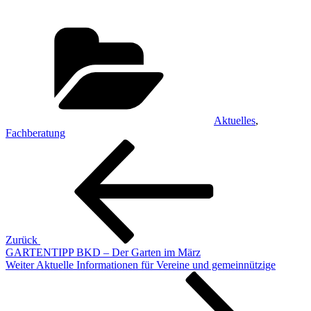
Kategorien
Aktuelles
,
Fachberatung
Beitragsnavigation
Vorheriger
Beitrag
Zurück
GARTENTIPP BKD – Der Garten im März
Nächster
Weiter
Aktuelle Informationen für Vereine und gemeinnützige
Beitrag