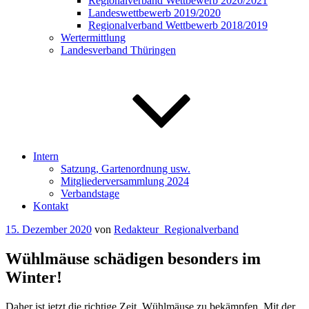
Regionalverband Wettbewerb 2020/2021
Landeswettbewerb 2019/2020
Regionalverband Wettbewerb 2018/2019
Wertermittlung
Landesverband Thüringen
Intern
Satzung, Gartenordnung usw.
Mitgliederversammlung 2024
Verbandstage
Kontakt
Veröffentlicht
15. Dezember 2020
von
Redakteur_Regionalverband
am
Wühlmäuse schädigen besonders im
Winter!
Daher ist jetzt die richtige Zeit, Wühlmäuse zu bekämpfen. Mit der