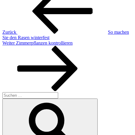
Zurück
So machen
Sie den Rasen winterfest
Nächster
Weiter
Zimmerpflanzen kontrollieren
Beitrag
Suchen
nach:
Suchen