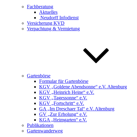
Fachberatung
Aktuelles
Neudorff Infodienst
Versicherung KVD
Verpachtung & Vermietung
Gartenbörse
Formular für Gartenbörse
KGV „Goldene Abendsonne“ e.V. Altenburg
KGV „Heinrich Heine“ e.V.
KGV „Tagessonne“ e.V.
KGV „Fortschritt“ e.V.
GA „Im Dreschaer Tal“ e.V. Altenburg
GV „Zur Erholung“ e.V.
KGA „Heimgarten“ e.V.
Publikationen
Gartenwanderweg