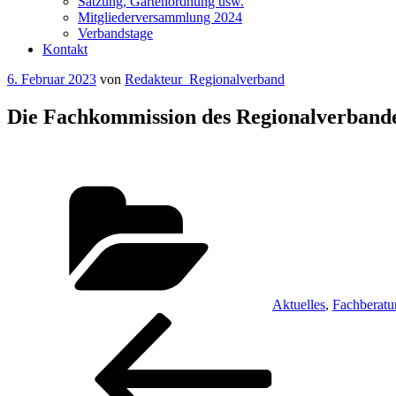
Satzung, Gartenordnung usw.
Mitgliederversammlung 2024
Verbandstage
Kontakt
Veröffentlicht
6. Februar 2023
von
Redakteur_Regionalverband
am
Die Fachkommission des Regionalverband
Kategorien
Aktuelles
,
Fachberatu
Beitragsnavigation
Vorheriger
Beitrag