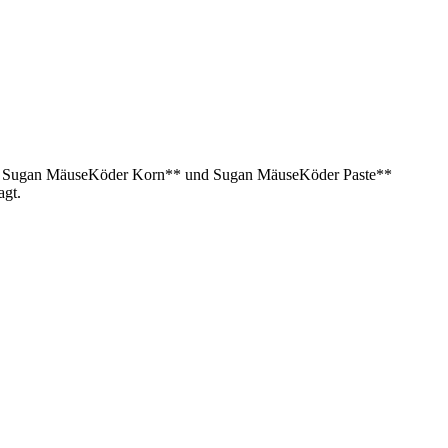
odukte Sugan MäuseKöder Korn** und Sugan MäuseKöder Paste**
agt.