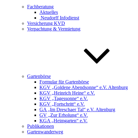
Fachberatung
Aktuelles
Neudorff Infodienst
Versicherung KVD
Verpachtung & Vermietung
Gartenbörse
Formular für Gartenbörse
KGV „Goldene Abendsonne“ e.V. Altenburg
KGV „Heinrich Heine“ e.V.
KGV „Tagessonne“ e.V.
KGV „Fortschritt“ e.V.
GA „Im Dreschaer Tal“ e.V. Altenburg
GV „Zur Erholung“ e.V.
KGA „Heimgarten“ e.V.
Publikationen
Gartenwanderweg