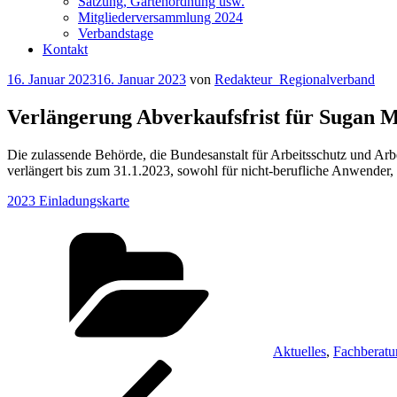
Satzung, Gartenordnung usw.
Mitgliederversammlung 2024
Verbandstage
Kontakt
Veröffentlicht
16. Januar 2023
16. Januar 2023
von
Redakteur_Regionalverband
am
Verlängerung Abverkaufsfrist für Sugan 
Die zulassende Behörde, die Bundesanstalt für Arbeitsschutz und A
verlängert bis zum 31.1.2023, sowohl für nicht-berufliche Anwender, 
2023 Einladungskarte
Kategorien
Aktuelles
,
Fachberatu
Beitragsnavigation
Vorheriger
Beitrag